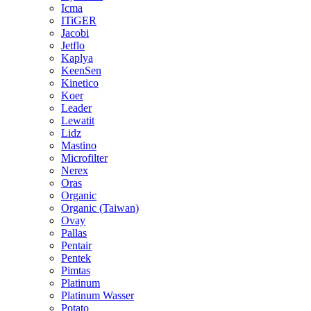
Icma
ITiGER
Jacobi
Jetflo
Kaplya
KeenSen
Kinetico
Koer
Leader
Lewatit
Lidz
Mastino
Microfilter
Nerex
Oras
Organic
Organic (Taiwan)
Ovay
Pallas
Pentair
Pentek
Pimtas
Platinum
Platinum Wasser
Potato