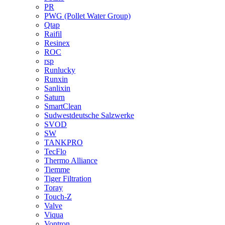
PR
PWG (Pollet Water Group)
Qtap
Raifil
Resinex
ROC
rsp
Runlucky
Runxin
Sanlixin
Saturn
SmartClean
Sudwestdeutsche Salzwerke
SVOD
SW
TANKPRO
TecFlo
Thermo Alliance
Tiemme
Tiger Filtration
Toray
Touch-Z
Valve
Viqua
Vontron