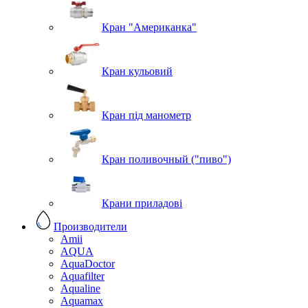
Кран "Американка"
Кран кульовий
Кран під манометр
Кран поливочный ("пиво")
Крани приладові
Производители
Amii
AQUA
AquaDoctor
Aquafilter
Aqualine
Aquamax