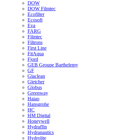
DOW
DOW Filmtec
Ecofilter
Ecosoft
Eva
FARG
Filmtec
Filtrons
First Line
FitAqua
Fjord
GEB Groupe Barthelemy
GF
Glaclean
Gletcher
Globus
Greenway
Haiao
Hansgrohe
HC
HM Digital
Honeywell
Hydraffin
Hydranautics
Hydrolite