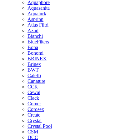
Aquaphore
Aquasanita
Aquaturk
Asprinn
Atlas Filtri
Azud
Bianchi
BlueFilters
Bona
Bonomi
BRINEX
Brinex
BWT
Caleffi
Canature
CCK
Cewal
Clack
Comer
Corosex
Create
Crystal
Crystal Pool
CSM
DCC