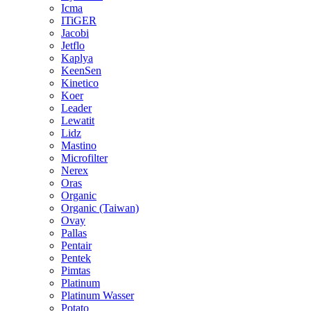
Icma
ITiGER
Jacobi
Jetflo
Kaplya
KeenSen
Kinetico
Koer
Leader
Lewatit
Lidz
Mastino
Microfilter
Nerex
Oras
Organic
Organic (Taiwan)
Ovay
Pallas
Pentair
Pentek
Pimtas
Platinum
Platinum Wasser
Potato