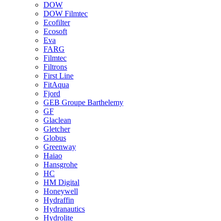
DOW
DOW Filmtec
Ecofilter
Ecosoft
Eva
FARG
Filmtec
Filtrons
First Line
FitAqua
Fjord
GEB Groupe Barthelemy
GF
Glaclean
Gletcher
Globus
Greenway
Haiao
Hansgrohe
HC
HM Digital
Honeywell
Hydraffin
Hydranautics
Hydrolite