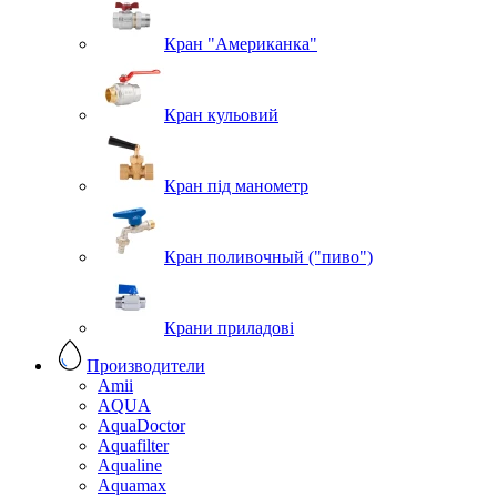
Кран "Американка"
Кран кульовий
Кран під манометр
Кран поливочный ("пиво")
Крани приладові
Производители
Amii
AQUA
AquaDoctor
Aquafilter
Aqualine
Aquamax