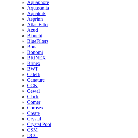
Aquaphore
Aquasanita
Aquaturk
Asprinn
Atlas Filtri
Azud
Bianchi
BlueFilters
Bona
Bonomi
BRINEX
Brinex
BWT
Caleffi
Canature
CCK
Cewal
Clack
Comer
Corosex
Create
Crystal
Crystal Pool
CSM
DCC