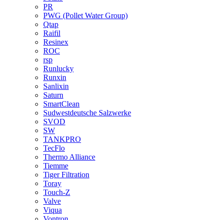
PR
PWG (Pollet Water Group)
Qtap
Raifil
Resinex
ROC
rsp
Runlucky
Runxin
Sanlixin
Saturn
SmartClean
Sudwestdeutsche Salzwerke
SVOD
SW
TANKPRO
TecFlo
Thermo Alliance
Tiemme
Tiger Filtration
Toray
Touch-Z
Valve
Viqua
Vontron