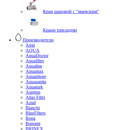
Кран шаровой с "маевским"
Крани приладові
Производители
Amii
AQUA
AquaDoctor
Aquafilter
Aqualine
Aquamax
Aquaphore
Aquasanita
Aquaturk
Asprinn
Atlas Filtri
Azud
Bianchi
BlueFilters
Bona
Bonomi
BRINEX