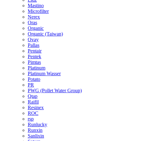
Mastino
Microfilter
Nerex
Oras
Organic
Organic (Taiwan)
Ovay
Pallas
Pentair
Pentek
Pimtas
Platinum
Platinum Wasser
Potato
PR
PWG (Pollet Water Group)
Qtap
Raifil
Resinex
ROC
rsp
Runlucky
Runxin
Sanlixin