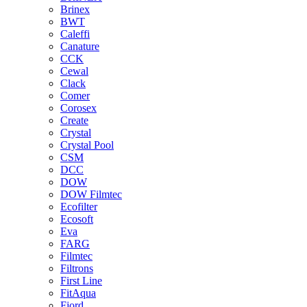
Brinex
BWT
Caleffi
Canature
CCK
Cewal
Clack
Comer
Corosex
Create
Crystal
Crystal Pool
CSM
DCC
DOW
DOW Filmtec
Ecofilter
Ecosoft
Eva
FARG
Filmtec
Filtrons
First Line
FitAqua
Fjord