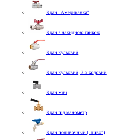
Кран "Американка"
Кран з накидною гайкою
Кран кульовий
Кран кульовий, 3-х ходовий
Кран міні
Кран під манометр
Кран поливочный ("пиво")