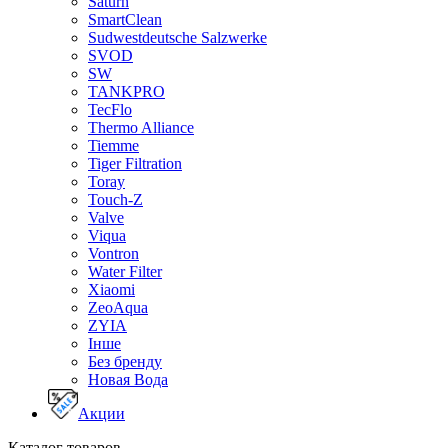
Saturn
SmartClean
Sudwestdeutsche Salzwerke
SVOD
SW
TANKPRO
TecFlo
Thermo Alliance
Tiemme
Tiger Filtration
Toray
Touch-Z
Valve
Viqua
Vontron
Water Filter
Xiaomi
ZeoAqua
ZYIA
Інше
Без бренду
Новая Вода
Акции
Каталог товаров