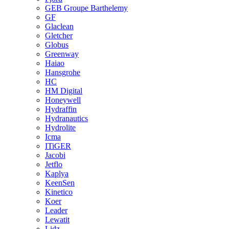
GEB Groupe Barthelemy
GF
Glaclean
Gletcher
Globus
Greenway
Haiao
Hansgrohe
HC
HM Digital
Honeywell
Hydraffin
Hydranautics
Hydrolite
Icma
ITiGER
Jacobi
Jetflo
Kaplya
KeenSen
Kinetico
Koer
Leader
Lewatit
Lidz