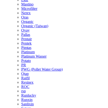
Mastino
Microfilter
Nerex
Oras
Organic
Organic (Taiwan)
Ovay
Pallas
Pentair
Pentek
Pimtas
Platinum
Platinum Wasser
Potato
PR
PWG (Pollet Water Group)
Qtap
Raifil
Resinex
ROC
rsp
Runlucky
Runxin
Sanlixin