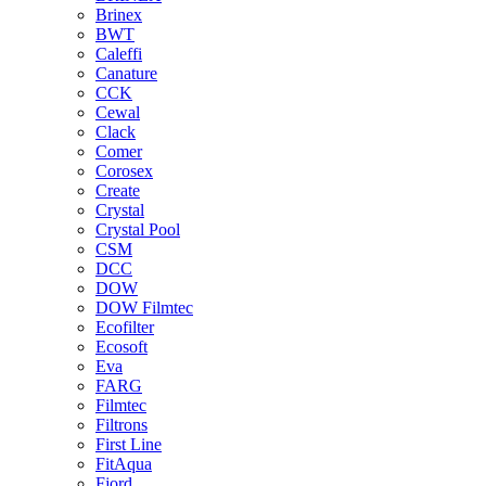
Brinex
BWT
Caleffi
Canature
CCK
Cewal
Clack
Comer
Corosex
Create
Crystal
Crystal Pool
CSM
DCC
DOW
DOW Filmtec
Ecofilter
Ecosoft
Eva
FARG
Filmtec
Filtrons
First Line
FitAqua
Fjord