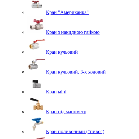
Кран "Американка"
Кран з накидною гайкою
Кран кульовий
Кран кульовий, 3-х ходовий
Кран міні
Кран під манометр
Кран поливочный ("пиво")