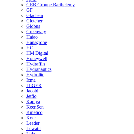
GEB Groupe Barthelemy
GF
Glaclean
Gletcher
Globus
Greenway
Haiao
Hansgrohe
HC
HM Digital
Honeywell
Hydraffin
Hydranautics
Hydrolite
Icma
ITiGER
Jacobi
Jetflo
Kaplya
KeenSen
Kinetico
Koer
Leader
Lewatit
Lidz