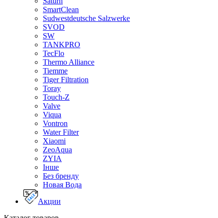
Saturn
SmartClean
Sudwestdeutsche Salzwerke
SVOD
SW
TANKPRO
TecFlo
Thermo Alliance
Tiemme
Tiger Filtration
Toray
Touch-Z
Valve
Viqua
Vontron
Water Filter
Xiaomi
ZeoAqua
ZYIA
Інше
Без бренду
Новая Вода
Акции
Каталог товаров