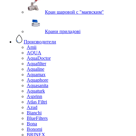
Кран шаровой с "маевским"
Крани приладові
Производители
Amii
AQUA
AquaDoctor
Aquafilter
Aqualine
Aquamax
Aquaphore
Aquasanita
Aquaturk
Asprinn
Atlas Filtri
Azud
Bianchi
BlueFilters
Bona
Bonomi
BRINEX