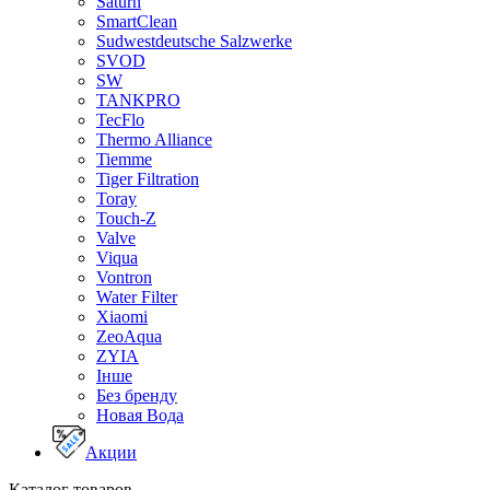
Saturn
SmartClean
Sudwestdeutsche Salzwerke
SVOD
SW
TANKPRO
TecFlo
Thermo Alliance
Tiemme
Tiger Filtration
Toray
Touch-Z
Valve
Viqua
Vontron
Water Filter
Xiaomi
ZeoAqua
ZYIA
Інше
Без бренду
Новая Вода
Акции
Каталог товаров