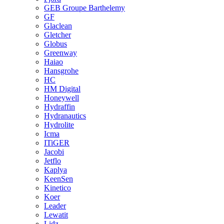
GEB Groupe Barthelemy
GF
Glaclean
Gletcher
Globus
Greenway
Haiao
Hansgrohe
HC
HM Digital
Honeywell
Hydraffin
Hydranautics
Hydrolite
Icma
ITiGER
Jacobi
Jetflo
Kaplya
KeenSen
Kinetico
Koer
Leader
Lewatit
Lidz