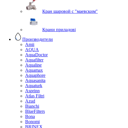
Кран шаровой с "маевским"
Крани приладові
Производители
Amii
AQUA
AquaDoctor
Aquafilter
Aqualine
Aquamax
Aquaphore
Aquasanita
Aquaturk
Asprinn
Atlas Filtri
Azud
Bianchi
BlueFilters
Bona
Bonomi
BRINEX