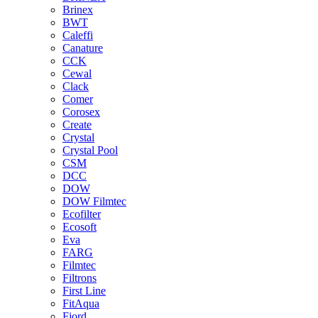
Brinex
BWT
Caleffi
Canature
CCK
Cewal
Clack
Comer
Corosex
Create
Crystal
Crystal Pool
CSM
DCC
DOW
DOW Filmtec
Ecofilter
Ecosoft
Eva
FARG
Filmtec
Filtrons
First Line
FitAqua
Fjord