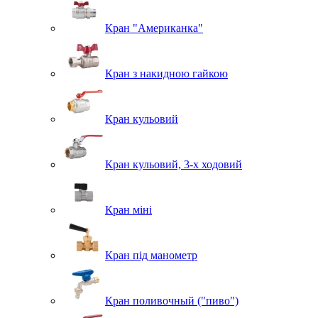
Кран "Американка"
Кран з накидною гайкою
Кран кульовий
Кран кульовий, 3-х ходовий
Кран міні
Кран під манометр
Кран поливочный ("пиво")