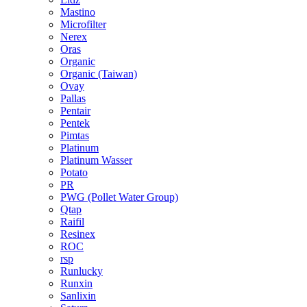
Mastino
Microfilter
Nerex
Oras
Organic
Organic (Taiwan)
Ovay
Pallas
Pentair
Pentek
Pimtas
Platinum
Platinum Wasser
Potato
PR
PWG (Pollet Water Group)
Qtap
Raifil
Resinex
ROC
rsp
Runlucky
Runxin
Sanlixin