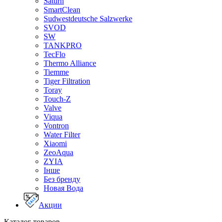
Saturn
SmartClean
Sudwestdeutsche Salzwerke
SVOD
SW
TANKPRO
TecFlo
Thermo Alliance
Tiemme
Tiger Filtration
Toray
Touch-Z
Valve
Viqua
Vontron
Water Filter
Xiaomi
ZeoAqua
ZYIA
Інше
Без бренду
Новая Вода
Акции
Каталог товаров