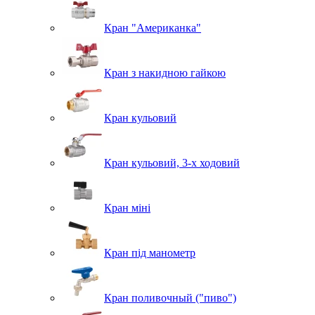
Кран "Американка"
Кран з накидною гайкою
Кран кульовий
Кран кульовий, 3-х ходовий
Кран міні
Кран під манометр
Кран поливочный ("пиво")