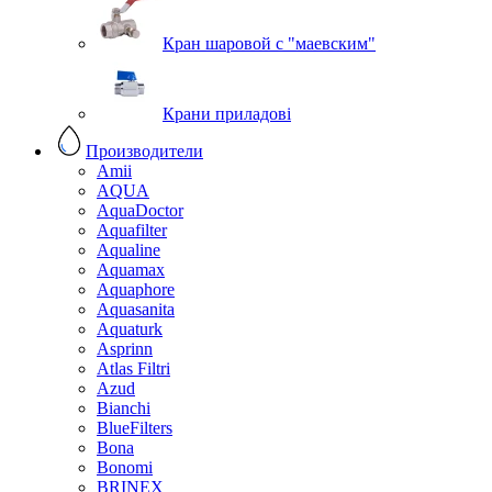
Кран шаровой с "маевским"
Крани приладові
Производители
Amii
AQUA
AquaDoctor
Aquafilter
Aqualine
Aquamax
Aquaphore
Aquasanita
Aquaturk
Asprinn
Atlas Filtri
Azud
Bianchi
BlueFilters
Bona
Bonomi
BRINEX