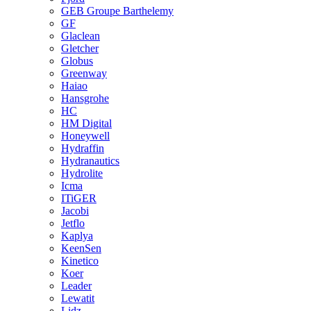
GEB Groupe Barthelemy
GF
Glaclean
Gletcher
Globus
Greenway
Haiao
Hansgrohe
HC
HM Digital
Honeywell
Hydraffin
Hydranautics
Hydrolite
Icma
ITiGER
Jacobi
Jetflo
Kaplya
KeenSen
Kinetico
Koer
Leader
Lewatit
Lidz