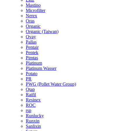
Mastino
Microfilter
Nerex
Oras
Organic
Organic (Taiwan)
Ovay
Pallas
Pentair
Pentek
Pimtas
Platinum
Platinum Wasser
Potato
PR
PWG (Pollet Water Group)
Qtap
Raifil
Resinex
ROC
rsp
Runlucky
Runxin
Sanlixin