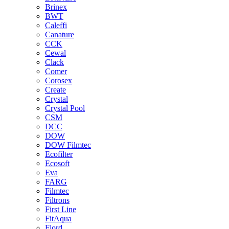
Brinex
BWT
Caleffi
Canature
CCK
Cewal
Clack
Comer
Corosex
Create
Crystal
Crystal Pool
CSM
DCC
DOW
DOW Filmtec
Ecofilter
Ecosoft
Eva
FARG
Filmtec
Filtrons
First Line
FitAqua
Fjord