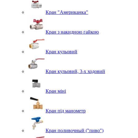
Кран "Американка"
Кран з накидною гайкою
Кран кульовий
Кран кульовий, 3-х ходовий
Кран міні
Кран під манометр
Кран поливочный ("пиво")