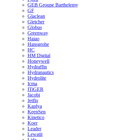
GEB Groupe Barthelemy
GF
Glaclean
Gletcher
Globus
Greenway
Haiao
Hansgrohe
HC
HM Digital
Honeywell
Hydraffin
Hydranautics
Hydrolite
Icma
ITiGER
Jacobi
Jetflo
Kaplya
KeenSen
Kinetico
Koer
Leader
Lewatit
Lidz