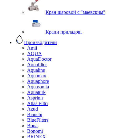
Кран шаровой с "маевским"
Крани приладові
Производители
Amii
AQUA
AquaDoctor
Aquafilter
Aqualine
Aquamax
Aquaphore
Aquasanita
Aquaturk
Asprinn
Atlas Filtri
Azud
Bianchi
BlueFilters
Bona
Bonomi
BRINEX