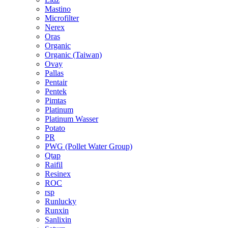
Mastino
Microfilter
Nerex
Oras
Organic
Organic (Taiwan)
Ovay
Pallas
Pentair
Pentek
Pimtas
Platinum
Platinum Wasser
Potato
PR
PWG (Pollet Water Group)
Qtap
Raifil
Resinex
ROC
rsp
Runlucky
Runxin
Sanlixin