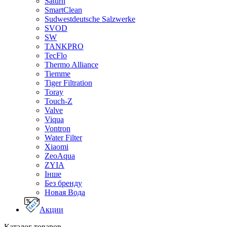
Saturn
SmartClean
Sudwestdeutsche Salzwerke
SVOD
SW
TANKPRO
TecFlo
Thermo Alliance
Tiemme
Tiger Filtration
Toray
Touch-Z
Valve
Viqua
Vontron
Water Filter
Xiaomi
ZeoAqua
ZYIA
Інше
Без бренду
Новая Вода
Акции
Каталог товаров