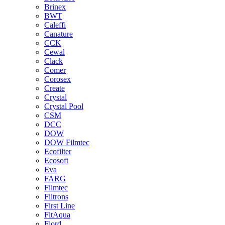
Brinex
BWT
Caleffi
Canature
CCK
Cewal
Clack
Comer
Corosex
Create
Crystal
Crystal Pool
CSM
DCC
DOW
DOW Filmtec
Ecofilter
Ecosoft
Eva
FARG
Filmtec
Filtrons
First Line
FitAqua
Fjord