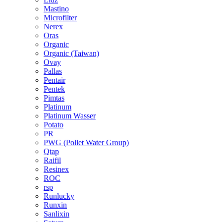
Mastino
Microfilter
Nerex
Oras
Organic
Organic (Taiwan)
Ovay
Pallas
Pentair
Pentek
Pimtas
Platinum
Platinum Wasser
Potato
PR
PWG (Pollet Water Group)
Qtap
Raifil
Resinex
ROC
rsp
Runlucky
Runxin
Sanlixin