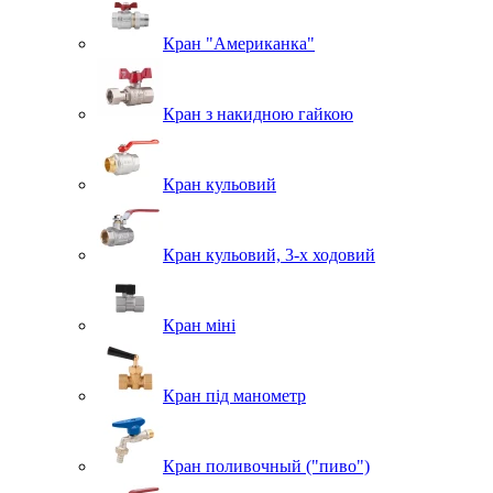
Кран "Американка"
Кран з накидною гайкою
Кран кульовий
Кран кульовий, 3-х ходовий
Кран міні
Кран під манометр
Кран поливочный ("пиво")