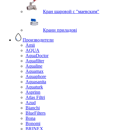
Кран шаровой с "маевским"
Крани приладові
Производители
Amii
AQUA
AquaDoctor
Aquafilter
Aqualine
Aquamax
Aquaphore
Aquasanita
Aquaturk
Asprinn
Atlas Filtri
Azud
Bianchi
BlueFilters
Bona
Bonomi
BRINEX