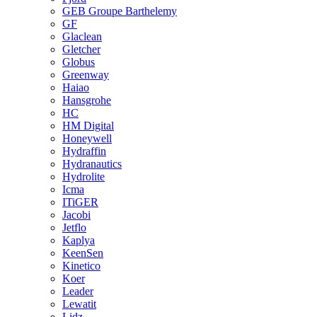
GEB Groupe Barthelemy
GF
Glaclean
Gletcher
Globus
Greenway
Haiao
Hansgrohe
HC
HM Digital
Honeywell
Hydraffin
Hydranautics
Hydrolite
Icma
ITiGER
Jacobi
Jetflo
Kaplya
KeenSen
Kinetico
Koer
Leader
Lewatit
Lidz