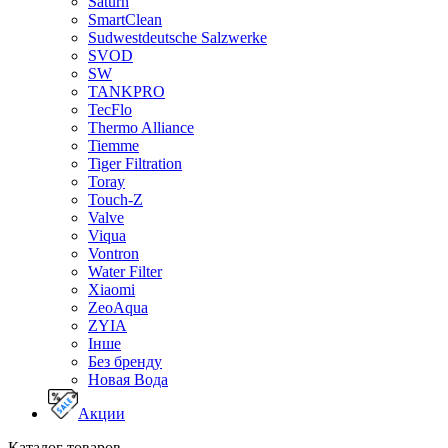
Saturn
SmartClean
Sudwestdeutsche Salzwerke
SVOD
SW
TANKPRO
TecFlo
Thermo Alliance
Tiemme
Tiger Filtration
Toray
Touch-Z
Valve
Viqua
Vontron
Water Filter
Xiaomi
ZeoAqua
ZYIA
Інше
Без бренду
Новая Вода
Акции
Каталог товаров