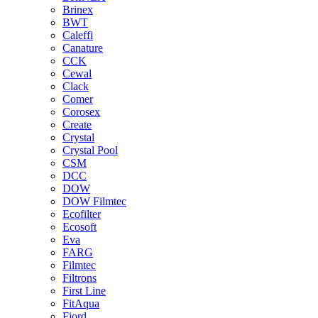
Brinex
BWT
Caleffi
Canature
CCK
Cewal
Clack
Comer
Corosex
Create
Crystal
Crystal Pool
CSM
DCC
DOW
DOW Filmtec
Ecofilter
Ecosoft
Eva
FARG
Filmtec
Filtrons
First Line
FitAqua
Fjord