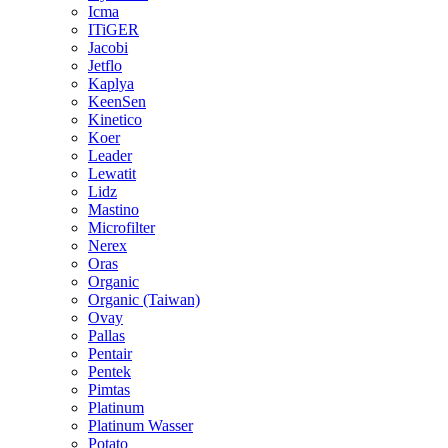
Icma
ITiGER
Jacobi
Jetflo
Kaplya
KeenSen
Kinetico
Koer
Leader
Lewatit
Lidz
Mastino
Microfilter
Nerex
Oras
Organic
Organic (Taiwan)
Ovay
Pallas
Pentair
Pentek
Pimtas
Platinum
Platinum Wasser
Potato