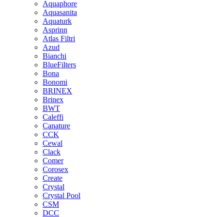
Aquaphore
Aquasanita
Aquaturk
Asprinn
Atlas Filtri
Azud
Bianchi
BlueFilters
Bona
Bonomi
BRINEX
Brinex
BWT
Caleffi
Canature
CCK
Cewal
Clack
Comer
Corosex
Create
Crystal
Crystal Pool
CSM
DCC