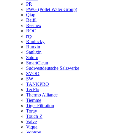
PR
PWG (Pollet Water Group)
Qtap
Raifil
Resinex
ROC
rsp
Runlucky
Runxin
Sanlixin
Saturn
SmartClean
Sudwestdeutsche Salzwerke
SVOD
SW
TANKPRO
TecFlo
Thermo Alliance
Tiemme
Tiger Filtration
Toray
Touch-Z
Valve
Viqua
Vontron