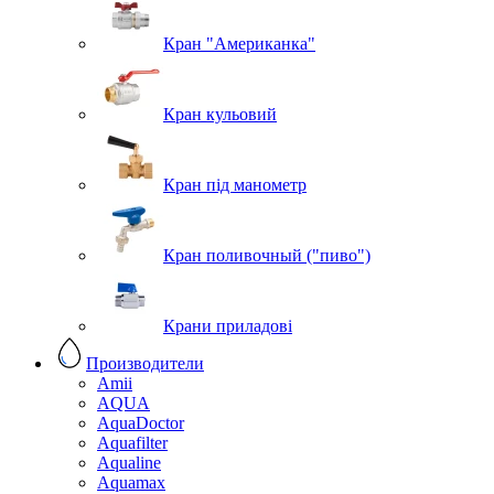
Кран "Американка"
Кран кульовий
Кран під манометр
Кран поливочный ("пиво")
Крани приладові
Производители
Amii
AQUA
AquaDoctor
Aquafilter
Aqualine
Aquamax