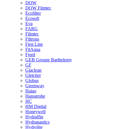
DOW
DOW Filmtec
Ecofilter
Ecosoft
Eva
FARG
Filmtec
Filtrons
First Line
FitAqua
Fjord
GEB Groupe Barthelemy
GF
Glaclean
Gletcher
Globus
Greenway
Haiao
Hansgrohe
HC
HM Digital
Honeywell
Hydraffin
Hydranautics
Hydrolite