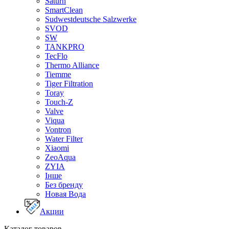
Saturn
SmartClean
Sudwestdeutsche Salzwerke
SVOD
SW
TANKPRO
TecFlo
Thermo Alliance
Tiemme
Tiger Filtration
Toray
Touch-Z
Valve
Viqua
Vontron
Water Filter
Xiaomi
ZeoAqua
ZYIA
Інше
Без бренду
Новая Вода
Акции
Каталог товаров