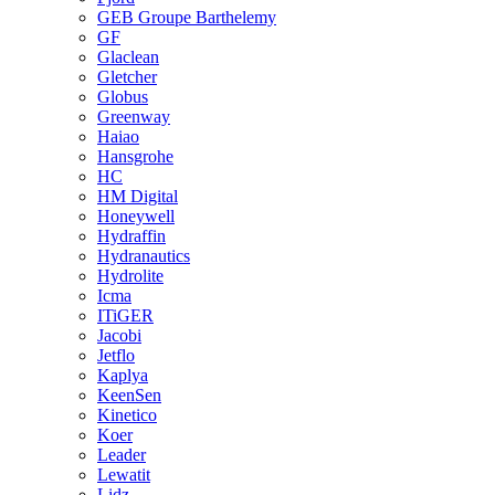
GEB Groupe Barthelemy
GF
Glaclean
Gletcher
Globus
Greenway
Haiao
Hansgrohe
HC
HM Digital
Honeywell
Hydraffin
Hydranautics
Hydrolite
Icma
ITiGER
Jacobi
Jetflo
Kaplya
KeenSen
Kinetico
Koer
Leader
Lewatit
Lidz