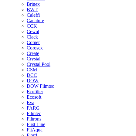
Brinex
BWT
Caleffi
Canature
CCK
Cewal
Clack
Comer
Corosex
Create
Crystal
Crystal Pool
CSM
DCC
DOW
DOW Filmtec
Ecofilter
Ecosoft
Eva
FARG
Filmtec
Filtrons
First Line
FitAqua
Fjord