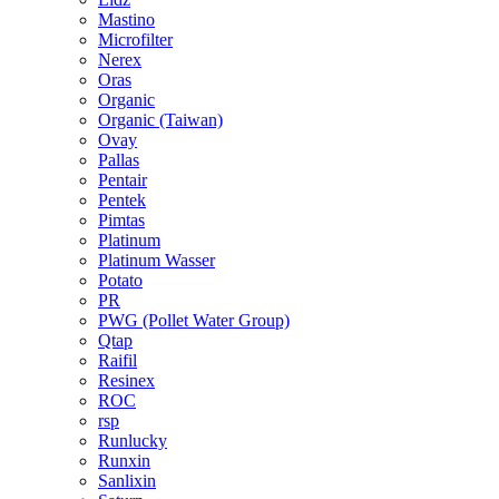
Mastino
Microfilter
Nerex
Oras
Organic
Organic (Taiwan)
Ovay
Pallas
Pentair
Pentek
Pimtas
Platinum
Platinum Wasser
Potato
PR
PWG (Pollet Water Group)
Qtap
Raifil
Resinex
ROC
rsp
Runlucky
Runxin
Sanlixin