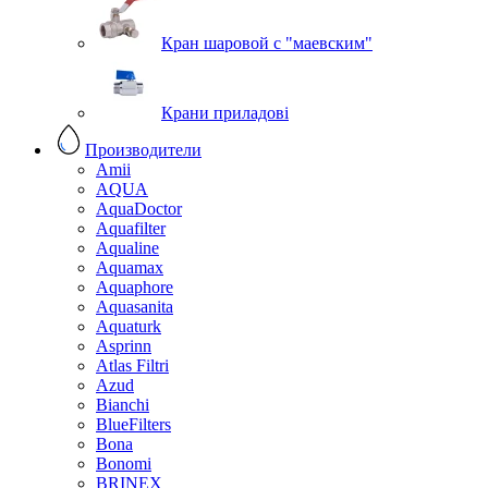
Кран шаровой с "маевским"
Крани приладові
Производители
Amii
AQUA
AquaDoctor
Aquafilter
Aqualine
Aquamax
Aquaphore
Aquasanita
Aquaturk
Asprinn
Atlas Filtri
Azud
Bianchi
BlueFilters
Bona
Bonomi
BRINEX