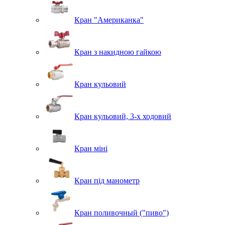
Кран "Американка"
Кран з накидною гайкою
Кран кульовий
Кран кульовий, 3-х ходовий
Кран міні
Кран під манометр
Кран поливочный ("пиво")