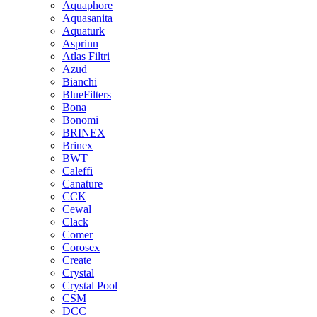
Aquaphore
Aquasanita
Aquaturk
Asprinn
Atlas Filtri
Azud
Bianchi
BlueFilters
Bona
Bonomi
BRINEX
Brinex
BWT
Caleffi
Canature
CCK
Cewal
Clack
Comer
Corosex
Create
Crystal
Crystal Pool
CSM
DCC