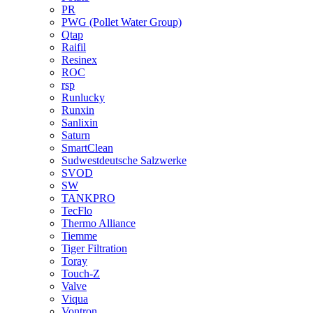
PR
PWG (Pollet Water Group)
Qtap
Raifil
Resinex
ROC
rsp
Runlucky
Runxin
Sanlixin
Saturn
SmartClean
Sudwestdeutsche Salzwerke
SVOD
SW
TANKPRO
TecFlo
Thermo Alliance
Tiemme
Tiger Filtration
Toray
Touch-Z
Valve
Viqua
Vontron