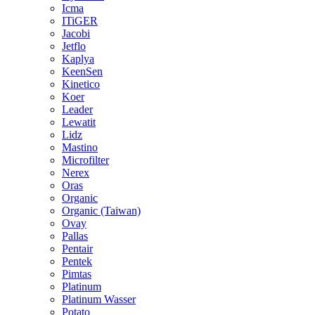
Icma
ITiGER
Jacobi
Jetflo
Kaplya
KeenSen
Kinetico
Koer
Leader
Lewatit
Lidz
Mastino
Microfilter
Nerex
Oras
Organic
Organic (Taiwan)
Ovay
Pallas
Pentair
Pentek
Pimtas
Platinum
Platinum Wasser
Potato