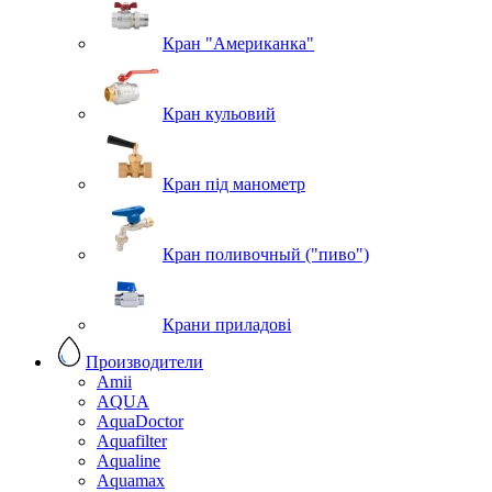
Кран "Американка"
Кран кульовий
Кран під манометр
Кран поливочный ("пиво")
Крани приладові
Производители
Amii
AQUA
AquaDoctor
Aquafilter
Aqualine
Aquamax