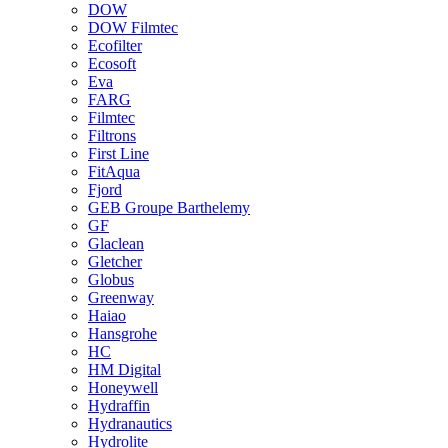
DOW
DOW Filmtec
Ecofilter
Ecosoft
Eva
FARG
Filmtec
Filtrons
First Line
FitAqua
Fjord
GEB Groupe Barthelemy
GF
Glaclean
Gletcher
Globus
Greenway
Haiao
Hansgrohe
HC
HM Digital
Honeywell
Hydraffin
Hydranautics
Hydrolite