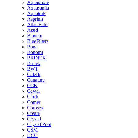
Aquaphore
Aquasanita
Aquaturk
Asprinn
Atlas Filtri
Azud
Bianchi
BlueFilters
Bona
Bonomi
BRINEX
Brinex
BWT
Caleffi
Canature
CCK
Cewal
Clack
Comer
Corosex
Create
Crystal
Crystal Pool
CSM
DCC