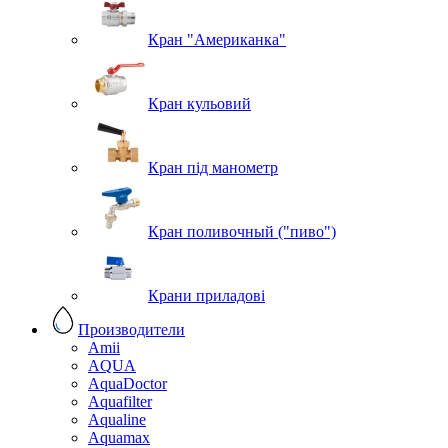
Кран "Американка"
Кран кульовий
Кран під манометр
Кран поливочный ("пиво")
Крани приладові
Производители
Amii
AQUA
AquaDoctor
Aquafilter
Aqualine
Aquamax