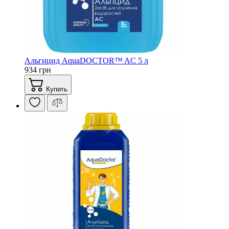
Альгицид AquaDOCTOR™ AC 5 л
934 грн
Купить