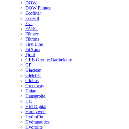
DOW
DOW Filmtec
Ecofilter
Ecosoft
Eva
FARG
Filmtec
Filtrons
First Line
FitAqua
Fjord
GEB Groupe Barthelemy
GF
Glaclean
Gletcher
Globus
Greenway
Haiao
Hansgrohe
HC
HM Digital
Honeywell
Hydraffin
Hydranautics
Hydrolite