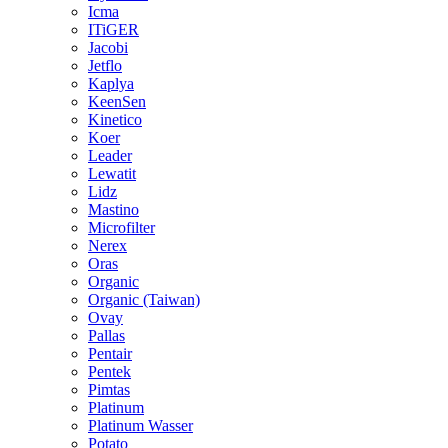
Icma
ITiGER
Jacobi
Jetflo
Kaplya
KeenSen
Kinetico
Koer
Leader
Lewatit
Lidz
Mastino
Microfilter
Nerex
Oras
Organic
Organic (Taiwan)
Ovay
Pallas
Pentair
Pentek
Pimtas
Platinum
Platinum Wasser
Potato