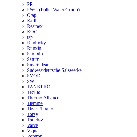
PR
PWG (Pollet Water Group)
Qtap
Raifil
Resinex
ROC
rsp
Runlucky
Runxin
Sanlixin
Saturn
SmartClean
Sudwestdeutsche Salzwerke
SVOD
SW
TANKPRO
TecFlo
Thermo Alliance
Tiemme
Tiger Filtration
Toray
Touch-Z
Valve
Viqua
Vontron