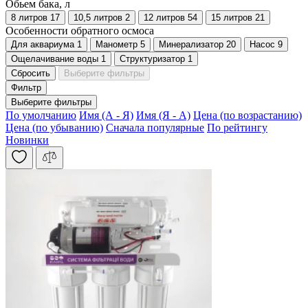
Обьем бака, л
8 литров
17
10,5 литров
2
12 литров
54
15 литров
21
Особенности обратного осмоса
Для аквариума
1
Манометр
5
Минерализатор
20
Насос
9
Ощелачивание воды
1
Структуризатор
1
Сбросить
Выберите фильтры
Фильтр
Выберите фильтры
По умолчанию
Имя (А - Я)
Имя (Я - А)
Цена (по возрастанию)
Цена (по убыванию)
Сначала популярные
По рейтингу
Новинки