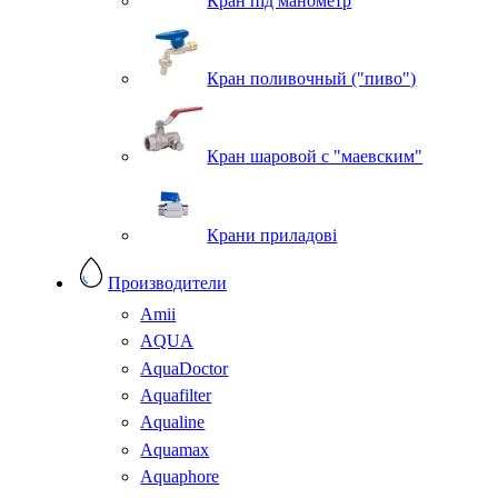
Кран під манометр
Кран поливочный ("пиво")
Кран шаровой с "маевским"
Крани приладові
Производители
Amii
AQUA
AquaDoctor
Aquafilter
Aqualine
Aquamax
Aquaphore