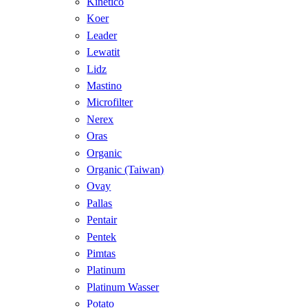
Kinetico
Koer
Leader
Lewatit
Lidz
Mastino
Microfilter
Nerex
Oras
Organic
Organic (Taiwan)
Ovay
Pallas
Pentair
Pentek
Pimtas
Platinum
Platinum Wasser
Potato