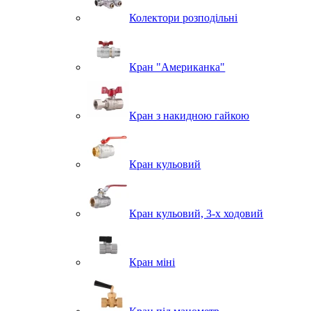
Колектори розподільні
Кран "Американка"
Кран з накидною гайкою
Кран кульовий
Кран кульовий, 3-х ходовий
Кран міні