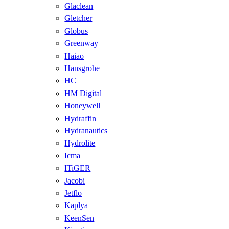
Glaclean
Gletcher
Globus
Greenway
Haiao
Hansgrohe
HC
HM Digital
Honeywell
Hydraffin
Hydranautics
Hydrolite
Icma
ITiGER
Jacobi
Jetflo
Kaplya
KeenSen