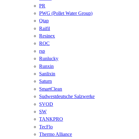
PR
PWG (Pollet Water Group)
Qtap
Raifil
Resinex
ROC
rsp
Runlucky
Runxin
Sanlixin
Saturn
SmartClean
Sudwestdeutsche Salzwerke
SVOD
SW
TANKPRO
TecFlo
Thermo Alliance