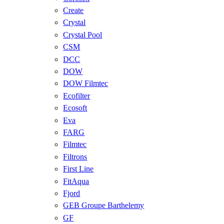
Create
Crystal
Crystal Pool
CSM
DCC
DOW
DOW Filmtec
Ecofilter
Ecosoft
Eva
FARG
Filmtec
Filtrons
First Line
FitAqua
Fjord
GEB Groupe Barthelemy
GF