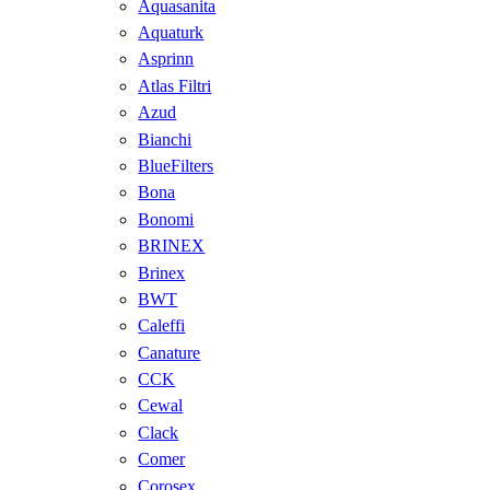
Aquasanita
Aquaturk
Asprinn
Atlas Filtri
Azud
Bianchi
BlueFilters
Bona
Bonomi
BRINEX
Brinex
BWT
Caleffi
Canature
CCK
Cewal
Clack
Comer
Corosex