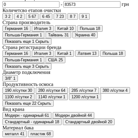
-
грн
Количетсво етапов очистки
3
2
4
2
5
67
6
45
7
23
8
7
9
1
Страна производитель
Германия
16
Италия
3
Китай
10
Польша
18
Польша-Германия
1
Тайвань
31
Украина
40
Показать еще 1
Скрыть
Страна регистрации бренда
Германия
16
Италия
3
Китай
1
Латвия
13
Польша
18
Польша-Германия
1
США
25
Показать еще 3
Скрыть
Диаметр подключения
3/8"
1
Продуктивность осмоса
190 л/сутки
30
280 л/сутки
64
285 л/сутки
7
380 л/сутки
4
1100 л/сутки
2
1140 л/сутки
1
1200 л/сутки
1
Показать еще 22
Скрыть
Вид крана
Модерн - одинарный
61
Модерн двойной
44
Стандартный - одинарный
18
Стандартный двойной
20
Материал бака
металл
41
пластик
68