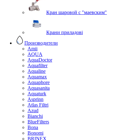
Кран шаровой с "маевским"
Крани приладові
Производители
Amii
AQUA
AquaDoctor
Aquafilter
Aqualine
Aquamax
Aquaphore
Aquasanita
Aquaturk
Asprinn
Atlas Filtri
Azud
Bianchi
BlueFilters
Bona
Bonomi
BRINEX