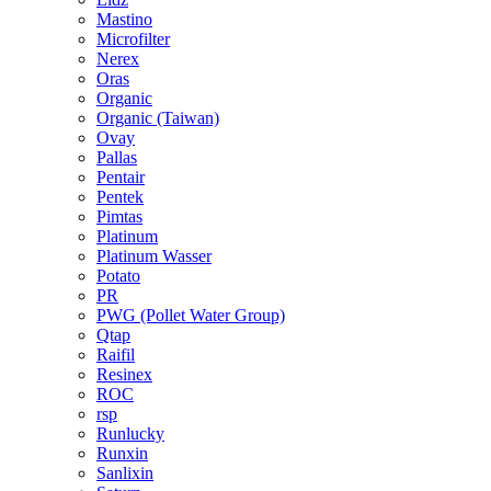
Mastino
Microfilter
Nerex
Oras
Organic
Organic (Taiwan)
Ovay
Pallas
Pentair
Pentek
Pimtas
Platinum
Platinum Wasser
Potato
PR
PWG (Pollet Water Group)
Qtap
Raifil
Resinex
ROC
rsp
Runlucky
Runxin
Sanlixin