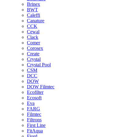
Brinex
BWT
Caleffi
Canature
CCK
Cewal
Clack
Comer
Corosex
Create
Crystal
Crystal Pool
CSM
DCC
DOW
DOW Filmtec
Ecofilter
Ecosoft
Eva
FARG
Filmtec
Filtrons
First Line
FitAqua
Fjord