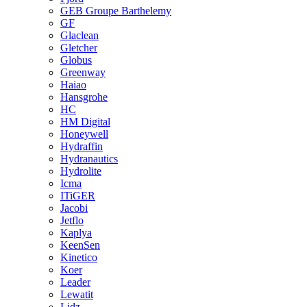
GEB Groupe Barthelemy
GF
Glaclean
Gletcher
Globus
Greenway
Haiao
Hansgrohe
HC
HM Digital
Honeywell
Hydraffin
Hydranautics
Hydrolite
Icma
ITiGER
Jacobi
Jetflo
Kaplya
KeenSen
Kinetico
Koer
Leader
Lewatit
Lidz