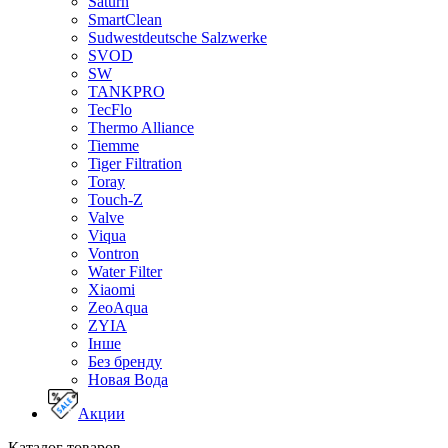
Saturn
SmartClean
Sudwestdeutsche Salzwerke
SVOD
SW
TANKPRO
TecFlo
Thermo Alliance
Tiemme
Tiger Filtration
Toray
Touch-Z
Valve
Viqua
Vontron
Water Filter
Xiaomi
ZeoAqua
ZYIA
Інше
Без бренду
Новая Вода
Акции
Каталог товаров