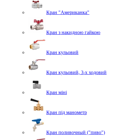
Кран "Американка"
Кран з накидною гайкою
Кран кульовий
Кран кульовий, 3-х ходовий
Кран міні
Кран під манометр
Кран поливочный ("пиво")