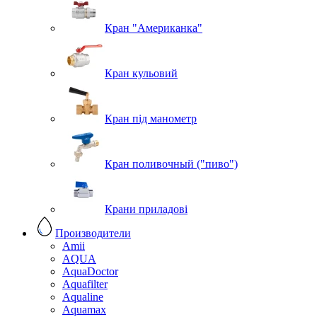
Кран "Американка"
Кран кульовий
Кран під манометр
Кран поливочный ("пиво")
Крани приладові
Производители
Amii
AQUA
AquaDoctor
Aquafilter
Aqualine
Aquamax