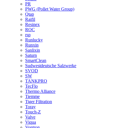
PR
PWG (Pollet Water Group)
Qtap
Raifil
Resinex
ROC
rsp
Runlucky
Runxin
Sanlixin
Saturn
SmartClean
Sudwestdeutsche Salzwerke
SVOD
SW
TANKPRO
TecFlo
Thermo Alliance
Tiemme
Tiger Filtration
Toray
Touch-Z
Valve
Viqua
Vontron