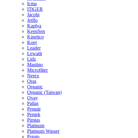
Icma
ITiGER
Jacobi
Jetflo
Kaplya
KeenSen
Kinetico
Koer
Leader
Lewatit
Lidz
Mastino
Microfilter
Nerex
Oras
Organic
Organic (Taiwan)
Ovay
Pallas
Pentair
Pentek
Pimtas
Platinum
Platinum Wasser
Potato