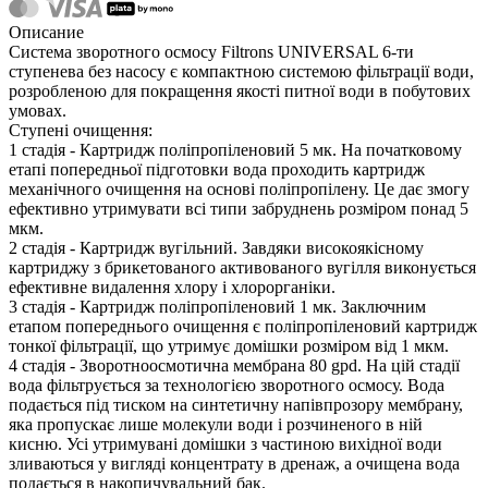
Описание
Система зворотного осмосу Filtrons UNIVERSAL 6-ти
ступенева без насосу є компактною системою фільтрації води,
розробленою для покращення якості питної води в побутових
умовах.
Ступені очищення:
1 стадія - Картридж поліпропіленовий 5 мк. На початковому
етапі попередньої підготовки вода проходить картридж
механічного очищення на основі поліпропілену. Це дає змогу
ефективно утримувати всі типи забруднень розміром понад 5
мкм.
2 стадія - Картридж вугільний. Завдяки високоякісному
картриджу з брикетованого активованого вугілля виконується
ефективне видалення хлору і хлорорганіки.
3 стадія - Картридж поліпропіленовий 1 мк. Заключним
етапом попереднього очищення є поліпропіленовий картридж
тонкої фільтрації, що утримує домішки розміром від 1 мкм.
4 стадія - Зворотноосмотична мембрана 80 gpd. На цій стадії
вода фільтрується за технологією зворотного осмосу. Вода
подається під тиском на синтетичну напівпрозору мембрану,
яка пропускає лише молекули води і розчиненого в ній
кисню. Усі утримувані домішки з частиною вихідної води
зливаються у вигляді концентрату в дренаж, а очищена вода
подається в накопичувальний бак.