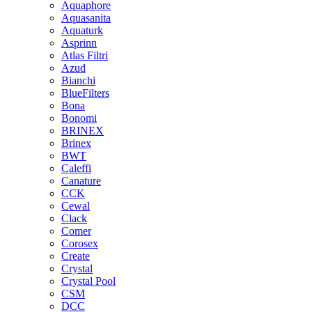
Aquaphore
Aquasanita
Aquaturk
Asprinn
Atlas Filtri
Azud
Bianchi
BlueFilters
Bona
Bonomi
BRINEX
Brinex
BWT
Caleffi
Canature
CCK
Cewal
Clack
Comer
Corosex
Create
Crystal
Crystal Pool
CSM
DCC