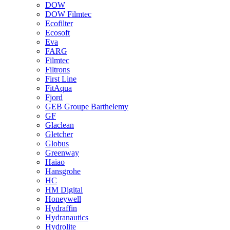
DOW
DOW Filmtec
Ecofilter
Ecosoft
Eva
FARG
Filmtec
Filtrons
First Line
FitAqua
Fjord
GEB Groupe Barthelemy
GF
Glaclean
Gletcher
Globus
Greenway
Haiao
Hansgrohe
HC
HM Digital
Honeywell
Hydraffin
Hydranautics
Hydrolite