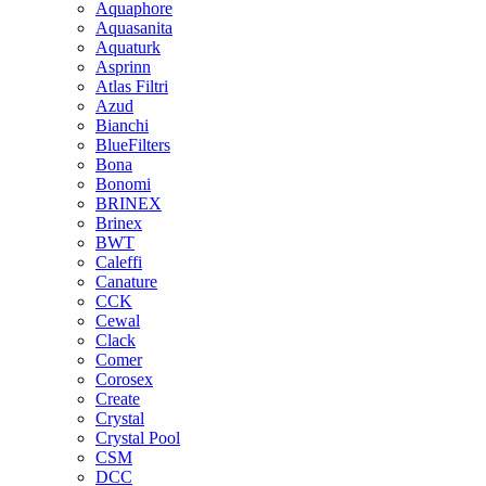
Aquaphore
Aquasanita
Aquaturk
Asprinn
Atlas Filtri
Azud
Bianchi
BlueFilters
Bona
Bonomi
BRINEX
Brinex
BWT
Caleffi
Canature
CCK
Cewal
Clack
Comer
Corosex
Create
Crystal
Crystal Pool
CSM
DCC