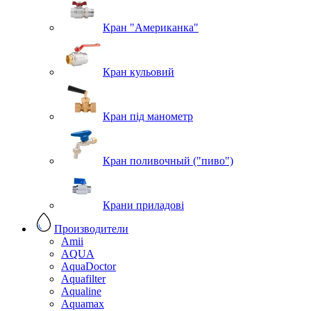
Кран "Американка"
Кран кульовий
Кран під манометр
Кран поливочный ("пиво")
Крани приладові
Производители
Amii
AQUA
AquaDoctor
Aquafilter
Aqualine
Aquamax