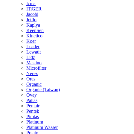
Icma
ITiGER
Jacobi
Jetflo
Kaplya
KeenSen
Kinetico
Koer
Leader
Lewatit
Lidz
Mastino
Microfilter
Nerex
Oras
Organic
Organic (Taiwan)
Ovay
Pallas
Pentair
Pentek
Pimtas
Platinum
Platinum Wasser
Potato