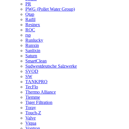
PR
PWG (Pollet Water Group)
Qtap
Raifil
Resinex
ROC
rsp
Runlucky
Runxin
Sanlixin
Saturn
SmartClean
Sudwestdeutsche Salzwerke
SVOD
SW
TANKPRO
TecFlo
Thermo Alliance
Tiemme
Tiger Filtration
Toray
Touch-Z
Valve
Viqua
Vontron