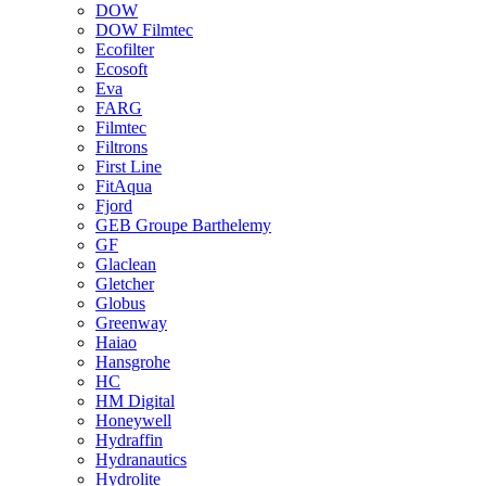
DOW
DOW Filmtec
Ecofilter
Ecosoft
Eva
FARG
Filmtec
Filtrons
First Line
FitAqua
Fjord
GEB Groupe Barthelemy
GF
Glaclean
Gletcher
Globus
Greenway
Haiao
Hansgrohe
HC
HM Digital
Honeywell
Hydraffin
Hydranautics
Hydrolite