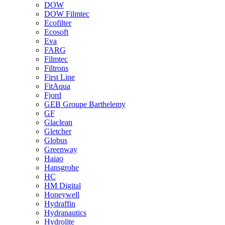
DOW
DOW Filmtec
Ecofilter
Ecosoft
Eva
FARG
Filmtec
Filtrons
First Line
FitAqua
Fjord
GEB Groupe Barthelemy
GF
Glaclean
Gletcher
Globus
Greenway
Haiao
Hansgrohe
HC
HM Digital
Honeywell
Hydraffin
Hydranautics
Hydrolite