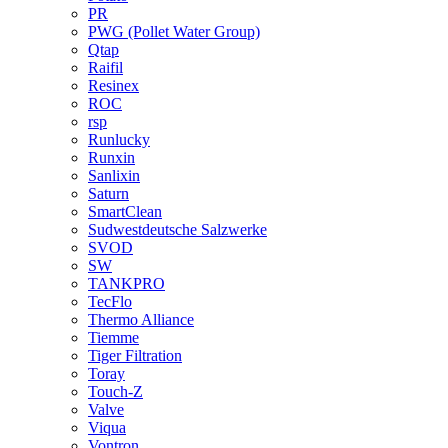
PR
PWG (Pollet Water Group)
Qtap
Raifil
Resinex
ROC
rsp
Runlucky
Runxin
Sanlixin
Saturn
SmartClean
Sudwestdeutsche Salzwerke
SVOD
SW
TANKPRO
TecFlo
Thermo Alliance
Tiemme
Tiger Filtration
Toray
Touch-Z
Valve
Viqua
Vontron