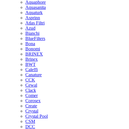
Aquaphore
Aquasanita
Aquaturk
Asprinn
Atlas Filtri
Azud
Bianchi
BlueFilters
Bona
Bonomi
BRINEX
Brinex
BWT
Caleffi
Canature
CCK
Cewal
Clack
Comer
Corosex
Create
Crystal
Crystal Pool
CSM
DCC