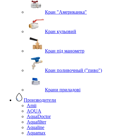
Кран "Американка"
Кран кульовий
Кран під манометр
Кран поливочный ("пиво")
Крани приладові
Производители
Amii
AQUA
AquaDoctor
Aquafilter
Aqualine
Aquamax