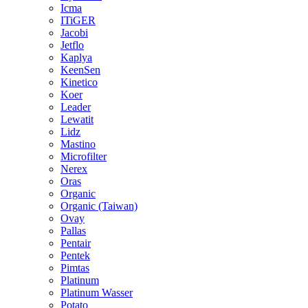
Icma
ITiGER
Jacobi
Jetflo
Kaplya
KeenSen
Kinetico
Koer
Leader
Lewatit
Lidz
Mastino
Microfilter
Nerex
Oras
Organic
Organic (Taiwan)
Ovay
Pallas
Pentair
Pentek
Pimtas
Platinum
Platinum Wasser
Potato