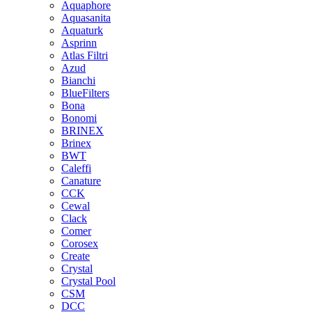
Aquaphore
Aquasanita
Aquaturk
Asprinn
Atlas Filtri
Azud
Bianchi
BlueFilters
Bona
Bonomi
BRINEX
Brinex
BWT
Caleffi
Canature
CCK
Cewal
Clack
Comer
Corosex
Create
Crystal
Crystal Pool
CSM
DCC