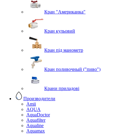
Кран "Американка"
Кран кульовий
Кран під манометр
Кран поливочный ("пиво")
Крани приладові
Производители
Amii
AQUA
AquaDoctor
Aquafilter
Aqualine
Aquamax