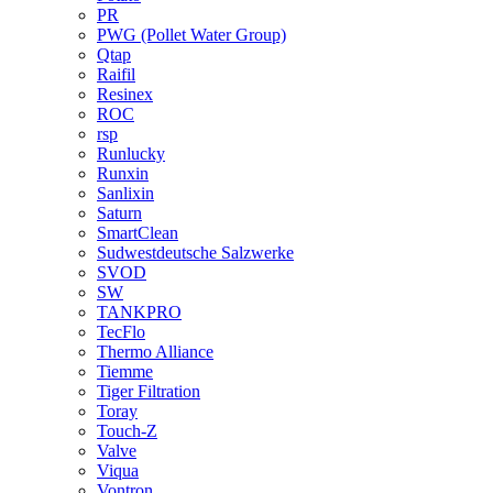
PR
PWG (Pollet Water Group)
Qtap
Raifil
Resinex
ROC
rsp
Runlucky
Runxin
Sanlixin
Saturn
SmartClean
Sudwestdeutsche Salzwerke
SVOD
SW
TANKPRO
TecFlo
Thermo Alliance
Tiemme
Tiger Filtration
Toray
Touch-Z
Valve
Viqua
Vontron