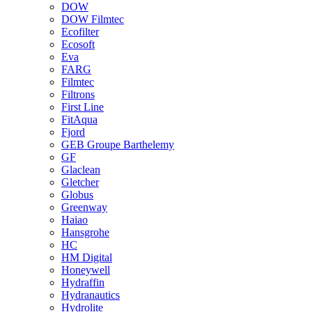
DOW
DOW Filmtec
Ecofilter
Ecosoft
Eva
FARG
Filmtec
Filtrons
First Line
FitAqua
Fjord
GEB Groupe Barthelemy
GF
Glaclean
Gletcher
Globus
Greenway
Haiao
Hansgrohe
HC
HM Digital
Honeywell
Hydraffin
Hydranautics
Hydrolite