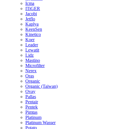
Icma
ITiGER
Jacobi
Jetflo
Kaplya
KeenSen
Kinetico
Koer
Leader
Lewatit
Lidz
Mastino
Microfilter
Nerex
Oras
Organic
Organic (Taiwan)
Ovay
Pallas
Pentair
Pentek
Pimtas
Platinum
Platinum Wasser
Potato