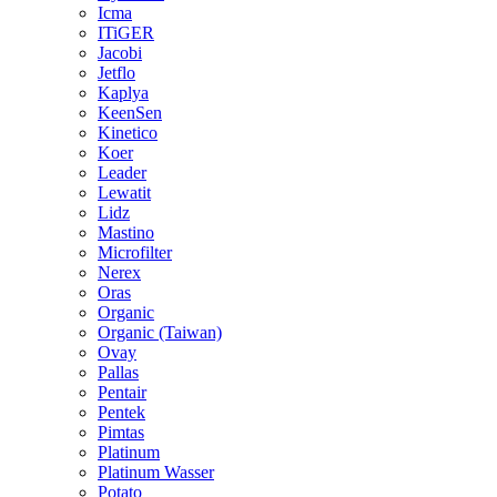
Icma
ITiGER
Jacobi
Jetflo
Kaplya
KeenSen
Kinetico
Koer
Leader
Lewatit
Lidz
Mastino
Microfilter
Nerex
Oras
Organic
Organic (Taiwan)
Ovay
Pallas
Pentair
Pentek
Pimtas
Platinum
Platinum Wasser
Potato