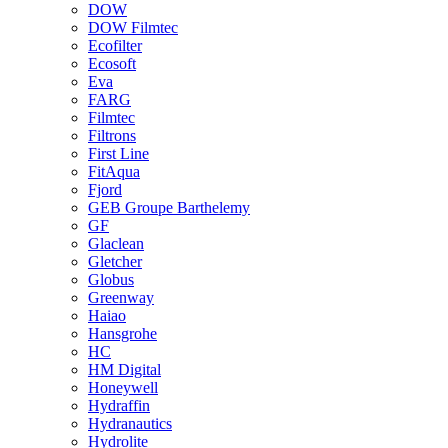
DOW
DOW Filmtec
Ecofilter
Ecosoft
Eva
FARG
Filmtec
Filtrons
First Line
FitAqua
Fjord
GEB Groupe Barthelemy
GF
Glaclean
Gletcher
Globus
Greenway
Haiao
Hansgrohe
HC
HM Digital
Honeywell
Hydraffin
Hydranautics
Hydrolite