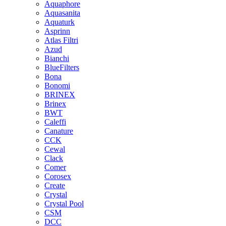
Aquaphore
Aquasanita
Aquaturk
Asprinn
Atlas Filtri
Azud
Bianchi
BlueFilters
Bona
Bonomi
BRINEX
Brinex
BWT
Caleffi
Canature
CCK
Cewal
Clack
Comer
Corosex
Create
Crystal
Crystal Pool
CSM
DCC