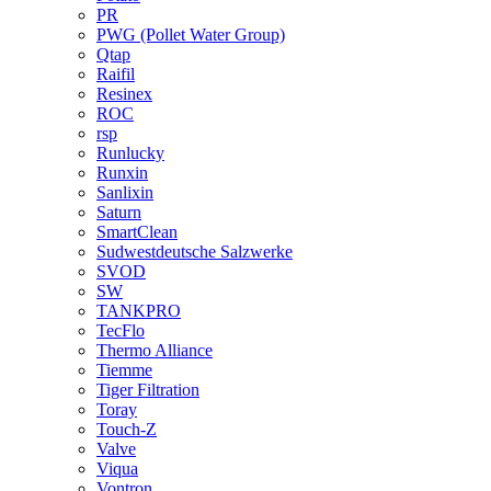
PR
PWG (Pollet Water Group)
Qtap
Raifil
Resinex
ROC
rsp
Runlucky
Runxin
Sanlixin
Saturn
SmartClean
Sudwestdeutsche Salzwerke
SVOD
SW
TANKPRO
TecFlo
Thermo Alliance
Tiemme
Tiger Filtration
Toray
Touch-Z
Valve
Viqua
Vontron