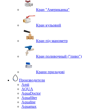
Кран "Американка"
Кран кульовий
Кран під манометр
Кран поливочный ("пиво")
Крани приладові
Производители
Amii
AQUA
AquaDoctor
Aquafilter
Aqualine
Aquamax