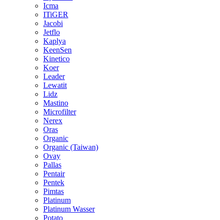
Icma
ITiGER
Jacobi
Jetflo
Kaplya
KeenSen
Kinetico
Koer
Leader
Lewatit
Lidz
Mastino
Microfilter
Nerex
Oras
Organic
Organic (Taiwan)
Ovay
Pallas
Pentair
Pentek
Pimtas
Platinum
Platinum Wasser
Potato