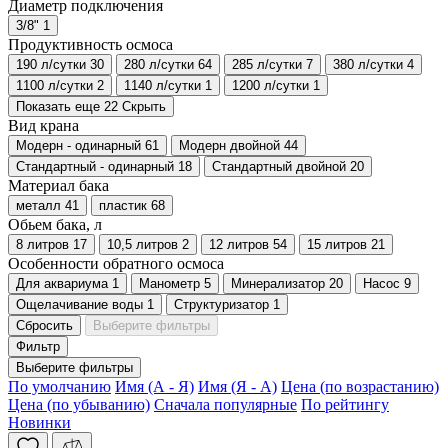
Диаметр подключения
3/8"
1
Продуктивность осмоса
190 л/сутки
30
280 л/сутки
64
285 л/сутки
7
380 л/сутки
4
1100 л/сутки
2
1140 л/сутки
1
1200 л/сутки
1
Показать еще 22
Скрыть
Вид крана
Модерн - одинарный
61
Модерн двойной
44
Стандартный - одинарный
18
Стандартный двойной
20
Материал бака
металл
41
пластик
68
Обьем бака, л
8 литров
17
10,5 литров
2
12 литров
54
15 литров
21
Особенности обратного осмоса
Для аквариума
1
Манометр
5
Минерализатор
20
Насос
9
Ощелачивание воды
1
Структуризатор
1
Сбросить
Выберите фильтры
Фильтр
Выберите фильтры
По умолчанию
Имя (А - Я)
Имя (Я - А)
Цена (по возрастанию)
Цена (по убыванию)
Сначала популярные
По рейтингу
Новинки