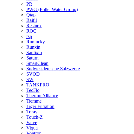
PR
PWG (Pollet Water Group)
Qtap
Raifil
Resinex
ROC
rsp
Runlucky
Runxin
Sanlixin
Saturn
SmartClean
Sudwestdeutsche Salzwerke
SVOD
SW
TANKPRO
TecFlo
Thermo Alliance
Tiemme
Tiger Filtration
Toray
Touch-Z
Valve
Viqua
Vontron