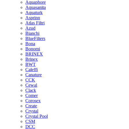
Aquaphore
Aquasanita
Aquaturk
Asprinn
Atlas Filtri
Azud
Bianchi
BlueFilters
Bona
Bonomi
BRINEX
Brinex
BWT
Caleffi
Canature
CCK
Cewal
Clack
Comer
Corosex
Create
Crystal
Crystal Pool
CSM
DCC