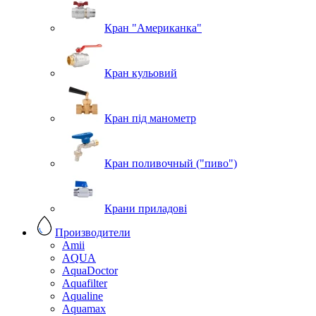
Кран "Американка"
Кран кульовий
Кран під манометр
Кран поливочный ("пиво")
Крани приладові
Производители
Amii
AQUA
AquaDoctor
Aquafilter
Aqualine
Aquamax