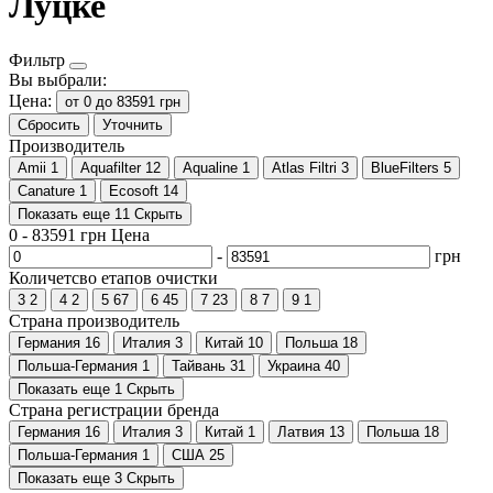
Луцке
Фильтр
Вы выбрали:
Цена:
от 0 до 83591 грн
Сбросить
Уточнить
Производитель
Amii
1
Aquafilter
12
Aqualine
1
Atlas Filtri
3
BlueFilters
5
Canature
1
Ecosoft
14
Показать еще 11
Скрыть
0
-
83591
грн
Цена
-
грн
Количетсво етапов очистки
3
2
4
2
5
67
6
45
7
23
8
7
9
1
Страна производитель
Германия
16
Италия
3
Китай
10
Польша
18
Польша-Германия
1
Тайвань
31
Украина
40
Показать еще 1
Скрыть
Страна регистрации бренда
Германия
16
Италия
3
Китай
1
Латвия
13
Польша
18
Польша-Германия
1
США
25
Показать еще 3
Скрыть