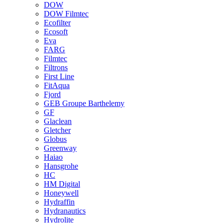
DOW
DOW Filmtec
Ecofilter
Ecosoft
Eva
FARG
Filmtec
Filtrons
First Line
FitAqua
Fjord
GEB Groupe Barthelemy
GF
Glaclean
Gletcher
Globus
Greenway
Haiao
Hansgrohe
HC
HM Digital
Honeywell
Hydraffin
Hydranautics
Hydrolite