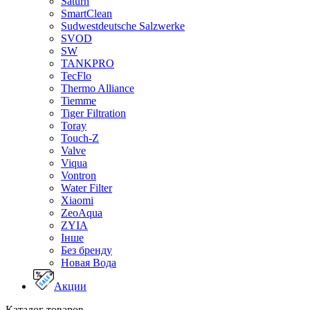
Saturn
SmartClean
Sudwestdeutsche Salzwerke
SVOD
SW
TANKPRO
TecFlo
Thermo Alliance
Tiemme
Tiger Filtration
Toray
Touch-Z
Valve
Viqua
Vontron
Water Filter
Xiaomi
ZeoAqua
ZYIA
Інше
Без бренду
Новая Вода
Акции
Каталог товаров