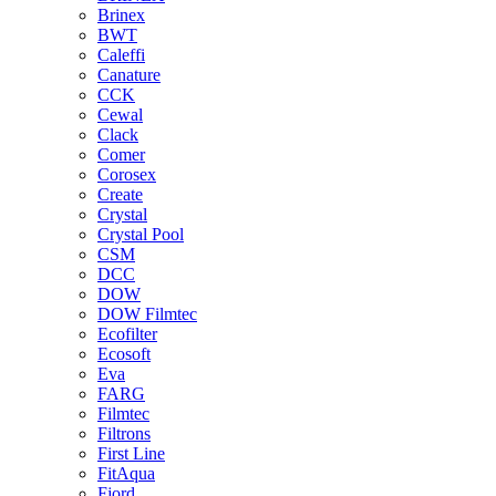
Brinex
BWT
Caleffi
Canature
CCK
Cewal
Clack
Comer
Corosex
Create
Crystal
Crystal Pool
CSM
DCC
DOW
DOW Filmtec
Ecofilter
Ecosoft
Eva
FARG
Filmtec
Filtrons
First Line
FitAqua
Fjord