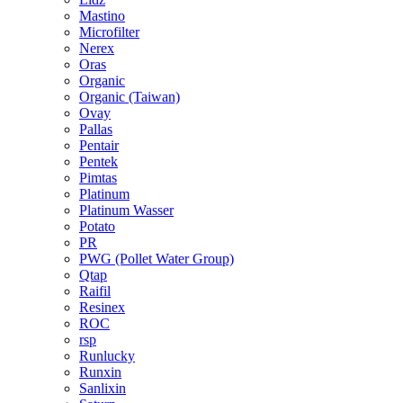
Mastino
Microfilter
Nerex
Oras
Organic
Organic (Taiwan)
Ovay
Pallas
Pentair
Pentek
Pimtas
Platinum
Platinum Wasser
Potato
PR
PWG (Pollet Water Group)
Qtap
Raifil
Resinex
ROC
rsp
Runlucky
Runxin
Sanlixin