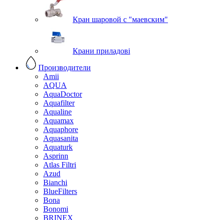
Кран шаровой с "маевским"
Крани приладові
Производители
Amii
AQUA
AquaDoctor
Aquafilter
Aqualine
Aquamax
Aquaphore
Aquasanita
Aquaturk
Asprinn
Atlas Filtri
Azud
Bianchi
BlueFilters
Bona
Bonomi
BRINEX