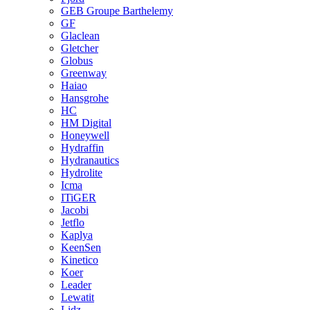
GEB Groupe Barthelemy
GF
Glaclean
Gletcher
Globus
Greenway
Haiao
Hansgrohe
HC
HM Digital
Honeywell
Hydraffin
Hydranautics
Hydrolite
Icma
ITiGER
Jacobi
Jetflo
Kaplya
KeenSen
Kinetico
Koer
Leader
Lewatit
Lidz