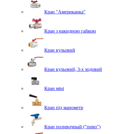
Кран "Американка"
Кран з накидною гайкою
Кран кульовий
Кран кульовий, 3-х ходовий
Кран міні
Кран під манометр
Кран поливочный ("пиво")