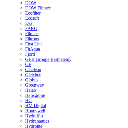
DOW
DOW Filmtec
Ecofilter
Ecosoft
Eva
FARG
Filmtec
Filtrons
First Line
FitAqua
Fjord
GEB Groupe Barthelemy
GF
Glaclean
Gletcher
Globus
Greenway
Haiao
Hansgrohe
HC
HM Digital
Honeywell
Hydraffin
Hydranautics
Hydrolite