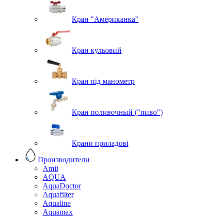
Кран "Американка"
Кран кульовий
Кран під манометр
Кран поливочный ("пиво")
Крани приладові
Производители
Amii
AQUA
AquaDoctor
Aquafilter
Aqualine
Aquamax