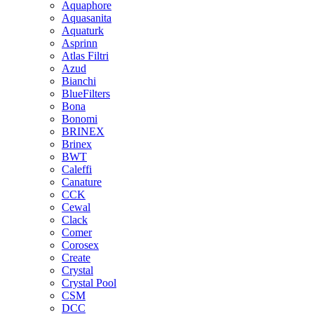
Aquaphore
Aquasanita
Aquaturk
Asprinn
Atlas Filtri
Azud
Bianchi
BlueFilters
Bona
Bonomi
BRINEX
Brinex
BWT
Caleffi
Canature
CCK
Cewal
Clack
Comer
Corosex
Create
Crystal
Crystal Pool
CSM
DCC