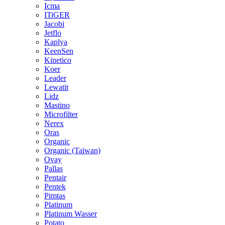
Icma
ITiGER
Jacobi
Jetflo
Kaplya
KeenSen
Kinetico
Koer
Leader
Lewatit
Lidz
Mastino
Microfilter
Nerex
Oras
Organic
Organic (Taiwan)
Ovay
Pallas
Pentair
Pentek
Pimtas
Platinum
Platinum Wasser
Potato