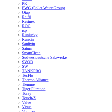
PR
PWG (Pollet Water Group)
Qtap
Raifil
Resinex
ROC
rsp
Runlucky
Runxin
Sanlixin
Saturn
SmartClean
Sudwestdeutsche Salzwerke
SVOD
SW
TANKPRO
TecFlo
Thermo Alliance
Tiemme
Tiger Filtration
Toray
Touch-Z
Valve
Viqua
Vontron