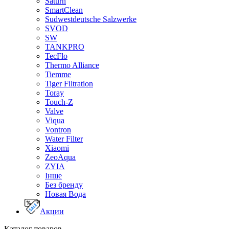
Saturn
SmartClean
Sudwestdeutsche Salzwerke
SVOD
SW
TANKPRO
TecFlo
Thermo Alliance
Tiemme
Tiger Filtration
Toray
Touch-Z
Valve
Viqua
Vontron
Water Filter
Xiaomi
ZeoAqua
ZYIA
Інше
Без бренду
Новая Вода
Акции
Каталог товаров