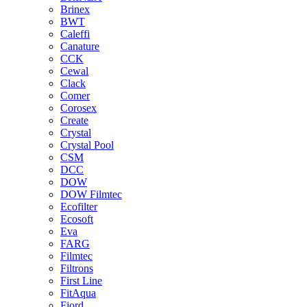
Brinex
BWT
Caleffi
Canature
CCK
Cewal
Clack
Comer
Corosex
Create
Crystal
Crystal Pool
CSM
DCC
DOW
DOW Filmtec
Ecofilter
Ecosoft
Eva
FARG
Filmtec
Filtrons
First Line
FitAqua
Fjord