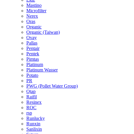
Mastino
Microfilter
Nerex
Oras
Organic
Organic (Taiwan)
Ovay
Pallas
Pentair
Pentek
Pimtas
Platinum
Platinum Wasser
Potato
PR
PWG (Pollet Water Group)
Qtap
Raifil
Resinex
ROC
rsp
Runlucky
Runxin
Sanlixin