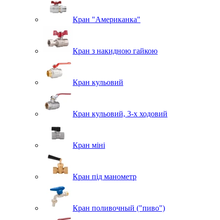
Кран "Американка"
Кран з накидною гайкою
Кран кульовий
Кран кульовий, 3-х ходовий
Кран міні
Кран під манометр
Кран поливочный ("пиво")