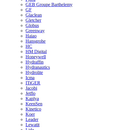
GEB Groupe Barthelemy
GF
Glaclean
Gletcher
Globus
Greenway
Haiao
Hansgrohe
HC
HM Digital
Honeywell
Hydraffin
Hydranautics
Hydrolite
Icma
ITiGER
Jacobi
Jetflo
Kaplya
KeenSen
Kinetico
Koer
Leader
Lewatit
Lidz