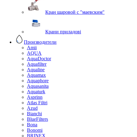
Кран шаровой с "маевским"
Крани приладові
Производители
Amii
AQUA
AquaDoctor
Aquafilter
Aqualine
Aquamax
Aquaphore
Aquasanita
Aquaturk
Asprinn
Atlas Filtri
Azud
Bianchi
BlueFilters
Bona
Bonomi
BRINEX