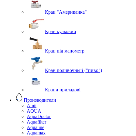
Кран "Американка"
Кран кульовий
Кран під манометр
Кран поливочный ("пиво")
Крани приладові
Производители
Amii
AQUA
AquaDoctor
Aquafilter
Aqualine
Aquamax