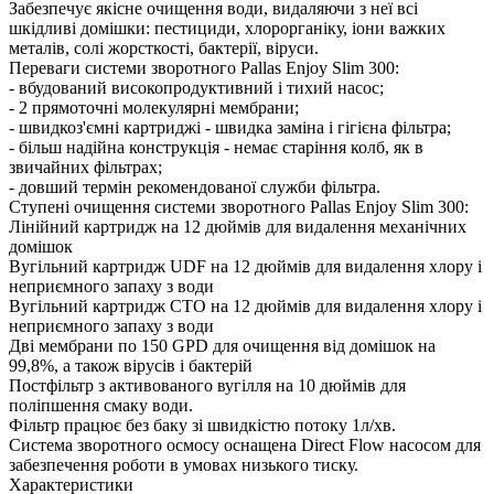
Забезпечує якісне очищення води, видаляючи з неї всі
шкідливі домішки: пестициди, хлорорганіку, іони важких
металів, солі жорсткості, бактерії, віруси.
Переваги системи зворотного Pallas Enjoy Slim 300:
- вбудований високопродуктивний і тихий насос;
- 2 прямоточні молекулярні мембрани;
- швидкоз'ємні картриджі - швидка заміна і гігієна фільтра;
- більш надійна конструкція - немає старіння колб, як в
звичайних фільтрах;
- довший термін рекомендованої служби фільтра.
Ступені очищення системи зворотного Pallas Enjoy Slim 300:
Лінійний картридж на 12 дюймів для видалення механічних
домішок
Вугільний картридж UDF на 12 дюймів для видалення хлору і
неприємного запаху з води
Вугільний картридж СТО на 12 дюймів для видалення хлору і
неприємного запаху з води
Дві мембрани по 150 GPD для очищення від домішок на
99,8%, а також вірусів і бактерій
Постфільтр з активованого вугілля на 10 дюймів для
поліпшення смаку води.
Фільтр працює без баку зі швидкістю потоку 1л/хв.
Система зворотного осмосу оснащена Direct Flow насосом для
забезпечення роботи в умовах низького тиску.
Характеристики