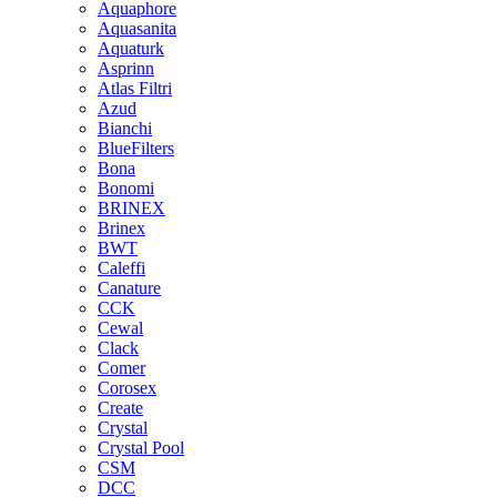
Aquaphore
Aquasanita
Aquaturk
Asprinn
Atlas Filtri
Azud
Bianchi
BlueFilters
Bona
Bonomi
BRINEX
Brinex
BWT
Caleffi
Canature
CCK
Cewal
Clack
Comer
Corosex
Create
Crystal
Crystal Pool
CSM
DCC