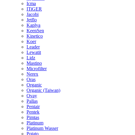
Icma
ITiGER
Jacobi
Jetflo
Kaplya
KeenSen
Kinetico
Koer
Leader
Lewatit
Lidz
Mastino
Microfilter
Nerex
Oras
Organic
Organic (Taiwan)
Ovay
Pallas
Pentair
Pentek
Pimtas
Platinum
Platinum Wasser
Potato