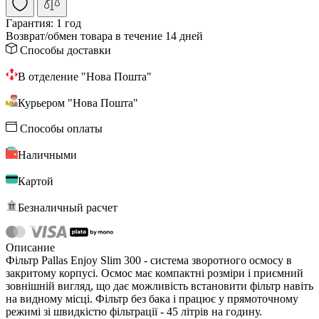
Гарантия:
1 год
Возврат/обмен
товара в течение 14 дней
Способы доставки
В отделение "Нова Пошта"
Курьером "Нова Пошта"
Способы оплаты
Наличными
Картой
Безналичный расчет
Описание
Фільтр Pallas Enjoy Slim 300 - система зворотного осмосу в
закритому корпусі. Осмос має компактні розміри і приємний
зовнішній вигляд, що дає можливість встановити фільтр навіть
на видному місці. Фільтр без бака і працює у прямоточному
режимі зі швидкістю фільтрації - 45 літрів на годину.