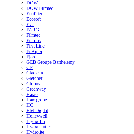
DOW
DOW Filmtec
Ecofilter
Ecosoft
Eva
FARG
Filmtec
Filtrons
First Line
FitAqua
Fjord
GEB Groupe Barthelemy
GF
Glaclean
Gletcher
Globus
Greenway
Haiao
Hansgrohe
HC
HM Digital
Honeywell
Hydraffin
Hydranautics
Hydrolite