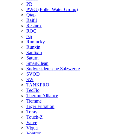
PR
PWG (Pollet Water Group)
Qtap
Raifil
Resinex
ROC
rsp
Runlucky
Runxin
Sanlixin
Saturn
SmartClean
Sudwestdeutsche Salzwerke
SVOD
SW
TANKPRO
TecFlo
Thermo Alliance
Tiemme
Tiger Filtration
Toray
Touch-Z
Valve
Viqua
Vontron