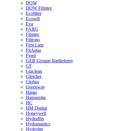
DOW
DOW Filmtec
Ecofilter
Ecosoft
Eva
FARG
Filmtec
Filtrons
First Line
FitAqua
Fjord
GEB Groupe Barthelemy
GF
Glaclean
Gletcher
Globus
Greenway
Haiao
Hansgrohe
HC
HM Digital
Honeywell
Hydraffin
Hydranautics
Hydrolite