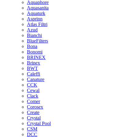
Aquaphore
Aquasanita
Aquaturk
Asprinn
Atlas Filtri
Azud
Bianchi
BlueFilters
Bona
Bonomi
BRINEX
Brinex
BWT
Caleffi
Canature
CCK
Cewal
Clack
Comer
Corosex
Create
Crystal
Crystal Pool
CSM
DCC