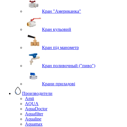
Кран "Американка"
Кран кульовий
Кран під манометр
Кран поливочный ("пиво")
Крани приладові
Производители
Amii
AQUA
AquaDoctor
Aquafilter
Aqualine
Aquamax