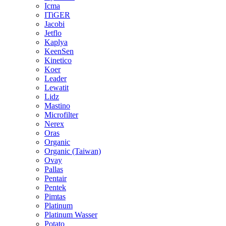
Icma
ITiGER
Jacobi
Jetflo
Kaplya
KeenSen
Kinetico
Koer
Leader
Lewatit
Lidz
Mastino
Microfilter
Nerex
Oras
Organic
Organic (Taiwan)
Ovay
Pallas
Pentair
Pentek
Pimtas
Platinum
Platinum Wasser
Potato