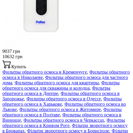
9037 грн
10632 грн
Купить
Фильтры обратного осмоса в Кременчуге
,
Фильтры обратного
осмоса в Николаеве
,
Фильтры обратного осмоса для частного
дома
,
Фильтры обратного осмоса для квартиры
,
Фильтры
обратного осмоса для скважины и колодца
,
Фильтры
обратного осмоса в Днепре
,
Фильтры обратного осмоса в
Запорожье
,
Фильтры обратного осмоса в Одессе
,
Фильтры
обратного осмоса в Харькове
,
Фильтры обратного осмоса во
Львове
,
Фильтры обратного осмоса в Житомире
,
Фильтры
обратного осмоса в Полтаве
,
Фильтры обратного осмоса в
Виннице
,
Фильтры обратного осмоса в Черкассах
,
Фильтры
обратного осмоса в Кривом Роге
,
Фільтри зворотного осмосу
в Броварах
,
Фільтри зворотного осмосу в Борисполе
,
Фільтри