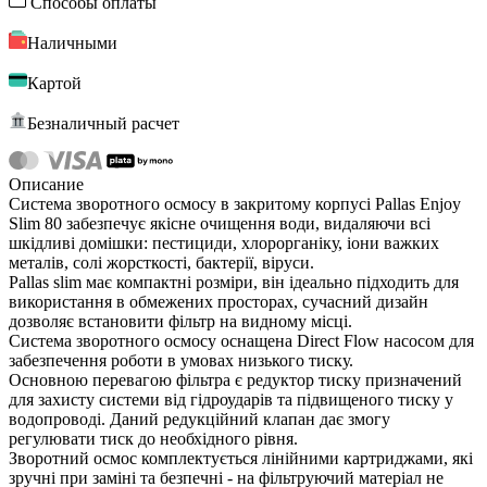
Способы оплаты
Наличными
Картой
Безналичный расчет
Описание
Система зворотного осмосу в закритому корпусі Pallas Enjoy
Slim 80 забезпечує якісне очищення води, видаляючи всі
шкідливі домішки: пестициди, хлорорганіку, іони важких
металів, солі жорсткості, бактерії, віруси.
Pallas slim має компактні розміри, він ідеально підходить для
використання в обмежених просторах, сучасний дизайн
дозволяє встановити фільтр на видному місці.
Система зворотного осмосу оснащена Direct Flow насосом для
забезпечення роботи в умовах низького тиску.
Основною перевагою фільтра є редуктор тиску призначений
для захисту системи від гідроударів та підвищеного тиску у
водопроводі. Даний редукційний клапан дає змогу
регулювати тиск до необхідного рівня.
Зворотний осмос комплектується лінійними картриджами, які
зручні при заміні та безпечні - на фільтруючий матеріал не