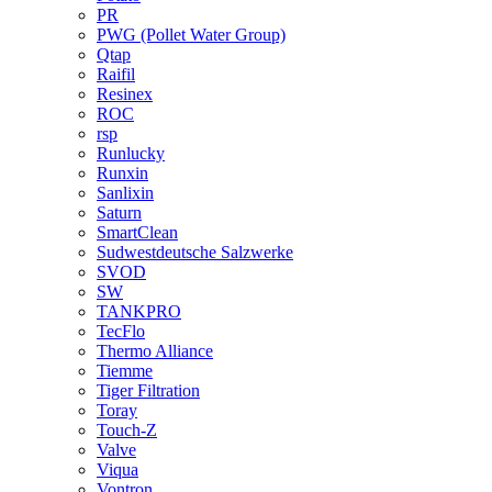
PR
PWG (Pollet Water Group)
Qtap
Raifil
Resinex
ROC
rsp
Runlucky
Runxin
Sanlixin
Saturn
SmartClean
Sudwestdeutsche Salzwerke
SVOD
SW
TANKPRO
TecFlo
Thermo Alliance
Tiemme
Tiger Filtration
Toray
Touch-Z
Valve
Viqua
Vontron