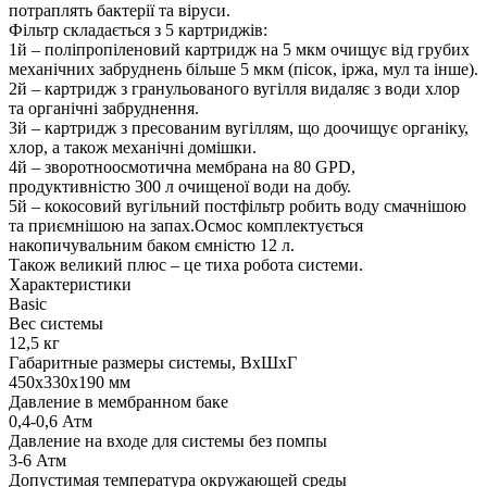
потраплять бактерії та віруси.
Фільтр складається з 5 картриджів:
1й – поліпропіленовий картридж на 5 мкм очищує від грубих
механічних забруднень більше 5 мкм (пісок, іржа, мул та інше).
2й – картридж з гранульованого вугілля видаляє з води хлор
та органічні забруднення.
3й – картридж з пресованим вугіллям, що доочищує органіку,
хлор, а також механічні домішки.
4й – зворотноосмотична мембрана на 80 GPD,
продуктивністю 300 л очищеної води на добу.
5й – кокосовий вугільний постфільтр робить воду смачнішою
та приємнішою на запах.Осмос комплектується
накопичувальним баком ємністю 12 л.
Також великий плюс – це тиха робота системи.
Характеристики
Basic
Вес системы
12,5 кг
Габаритные размеры системы, ВхШхГ
450х330х190 мм
Давление в мембранном баке
0,4-0,6 Атм
Давление на входе для системы без помпы
3-6 Атм
Допустимая температура окружающей среды