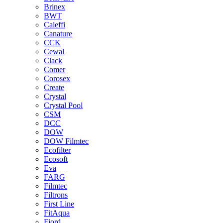
Brinex
BWT
Caleffi
Canature
CCK
Cewal
Clack
Comer
Corosex
Create
Crystal
Crystal Pool
CSM
DCC
DOW
DOW Filmtec
Ecofilter
Ecosoft
Eva
FARG
Filmtec
Filtrons
First Line
FitAqua
Fjord