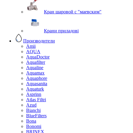
Кран шаровой с "маевским"
Крани приладові
Производители
Amii
AQUA
AquaDoctor
Aquafilter
Aqualine
Aquamax
Aquaphore
Aquasanita
Aquaturk
Asprinn
Atlas Filtri
Azud
Bianchi
BlueFilters
Bona
Bonomi
BRINEX