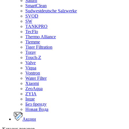
Saturn
SmartClean
Sudwestdeutsche Salzwerke
SVOD
SW
TANKPRO
TecFlo
Thermo Alliance
Tiemme
Tiger Filtration
Toray
Touch-Z
Valve
Viqua
Vontron
Water Filter
Xiaomi
ZeoAqua
ZYIA
Інше
Без бренду
Новая Вода
Акции
Каталог товаров