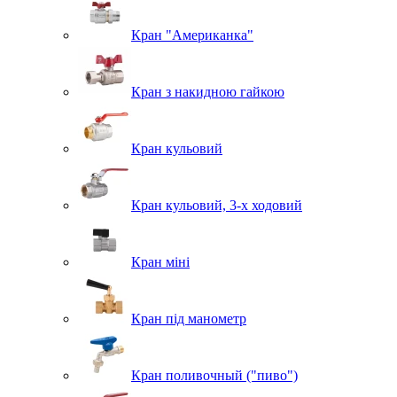
Кран "Американка"
Кран з накидною гайкою
Кран кульовий
Кран кульовий, 3-х ходовий
Кран міні
Кран під манометр
Кран поливочный ("пиво")