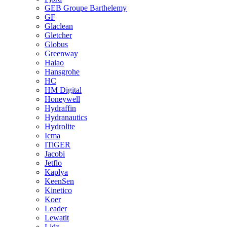
GEB Groupe Barthelemy
GF
Glaclean
Gletcher
Globus
Greenway
Haiao
Hansgrohe
HC
HM Digital
Honeywell
Hydraffin
Hydranautics
Hydrolite
Icma
ITiGER
Jacobi
Jetflo
Kaplya
KeenSen
Kinetico
Koer
Leader
Lewatit
Lidz