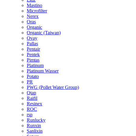
Mastino
Microfilter
Nerex
Oras
Organic
Organic (Taiwan)
Ovay
Pallas
Pentair
Pentek
Pimtas
Platinum
Platinum Wasser
Potato
PR
PWG (Pollet Water Group)
Qtap
Raifil
Resinex
ROC
rsp
Runlucky
Runxin
Sanlixin